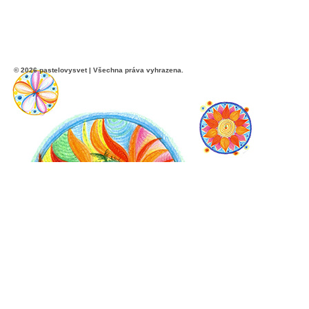
© 2026 pastelovysvet | Všechna práva vyhrazena.