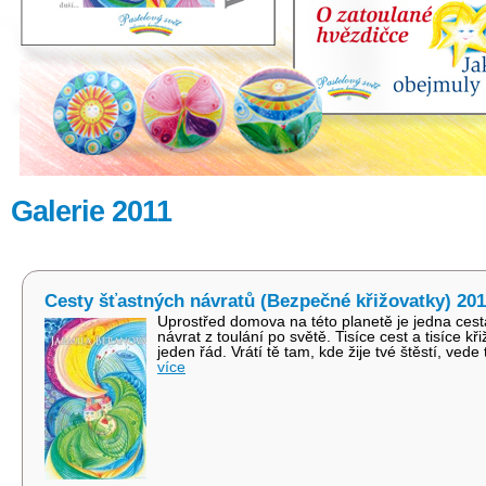
Galerie 2011
Cesty šťastných návratů (Bezpečné křižovatky) 2
Uprostřed domova na této planetě je jedna cest
návrat z toulání po světě. Tisíce cest a tisíce k
jeden řád. Vrátí tě tam, kde žije tvé štěstí, ved
více