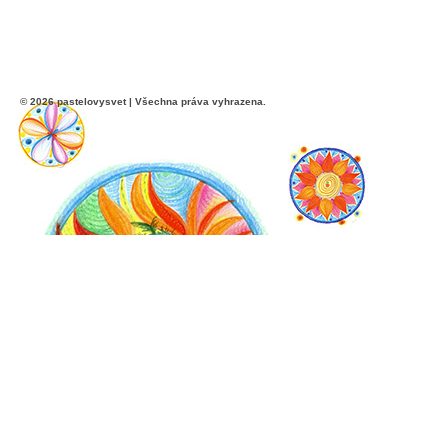
© 2026 pastelovysvet | Všechna práva vyhrazena.