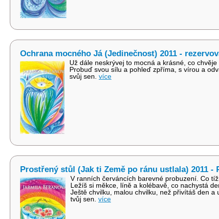
Ochrana mocného Já (Jedinečnost) 2011 - rezerv
Už dále neskrývej to mocná a krásné, co chvěje
Probuď svou sílu a pohleď zpříma, s vírou a odv
svůj sen.
více
Prostřený stůl (Jak ti Země po ránu ustlala) 2011
V ranních červáncích barevné probuzení. Co tíži
Ležíš si měkce, líně a kolébavě, co nachystá de
Ještě chvilku, malou chvilku, než přivítáš den a
tvůj sen.
více