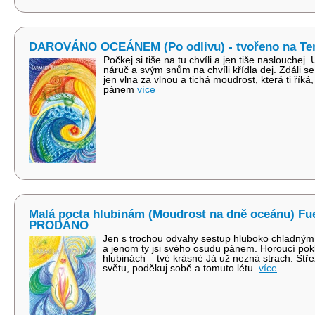
DAROVÁNO OCEÁNEM (Po odlivu) - tvořeno na Te
Počkej si tiše na tu chvíli a jen tiše naslouchej.
náruč a svým snům na chvíli křídla dej. Zdáli 
jen vlna za vlnou a tichá moudrost, která ti říká
pánem
více
Malá pocta hlubinám (Moudrost na dně oceánu) Fue
PRODÁNO
Jen s trochou odvahy sestup hluboko chladným
a jenom ty jsi svého osudu pánem. Horoucí pok
hlubinách – tvé krásné Já už nezná strach. Střež
světu, poděkuj sobě a tomuto létu.
více