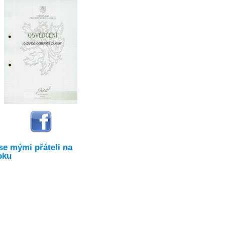
se mými přáteli na
oku