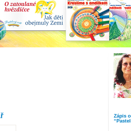
ř
Zápis 
“Pastel