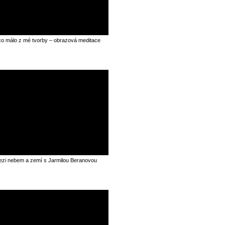
o málo z mé tvorby – obrazová meditace
zi nebem a zemí s Jarmilou Beranovou