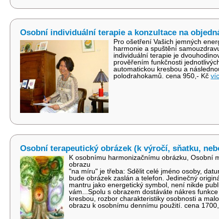
Osobní individuální terapie a konzultace na objed
Pro ošetření Vašich jemných ener
harmonie a spuštění samouzdravu
individuální terapie je dvouhodin
prověřením funkčnosti jednotlivýc
automatickou kresbou a následno
polodrahokamů. cena 950,- Kč
ví
Osobní terapeutický obrázek (k výročí, sňatku, nebo 
K osobnímu harmonizačnímu obrázku, Osobní 
obrazu
"na míru" je třeba: Sdělit celé jméno osoby, da
bude obrázek zaslán a telefon. Jedinečný origin
mantru jako energetický symbol, není nikde publi
vám...Spolu s obrazem dostáváte nákres funkce
kresbou, rozbor charakteristiky osobnosti a mal
obrazu k osobnímu dennímu použití. cena 1700