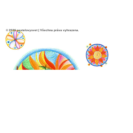
© 2026 pastelovysvet | Všechna práva vyhrazena.