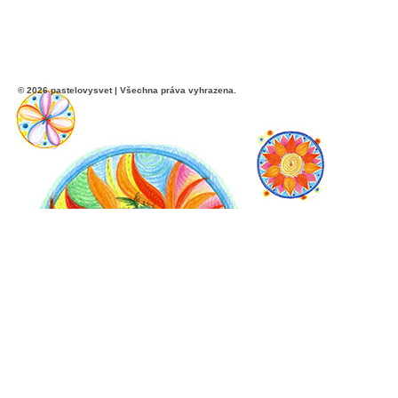
© 2026 pastelovysvet | Všechna práva vyhrazena.