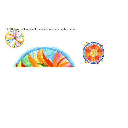
© 2026 pastelovysvet | Všechna práva vyhrazena.