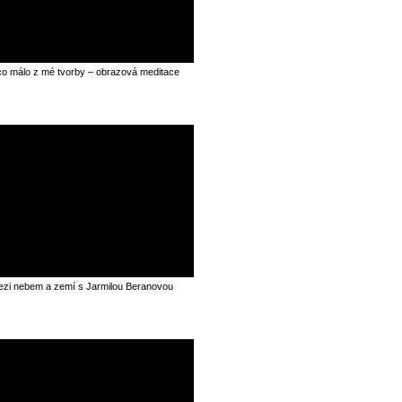
o málo z mé tvorby – obrazová meditace
zi nebem a zemí s Jarmilou Beranovou