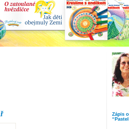
ř
Zápis 
“Pastel