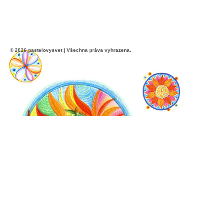
© 2026 pastelovysvet | Všechna práva vyhrazena.