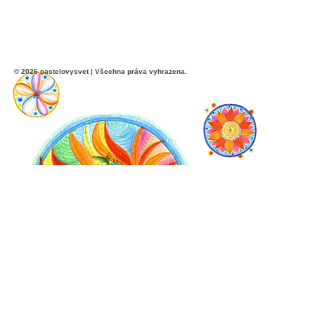
© 2026 pastelovysvet | Všechna práva vyhrazena.