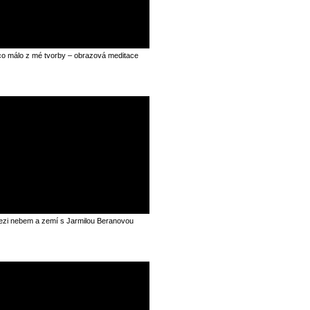
o málo z mé tvorby – obrazová meditace
zi nebem a zemí s Jarmilou Beranovou