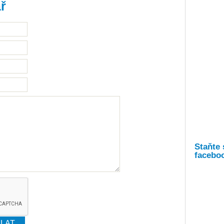
ř
Staňte 
facebo