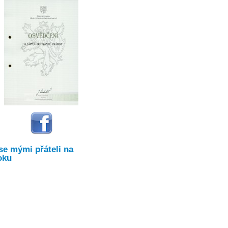
se mými přáteli na
oku