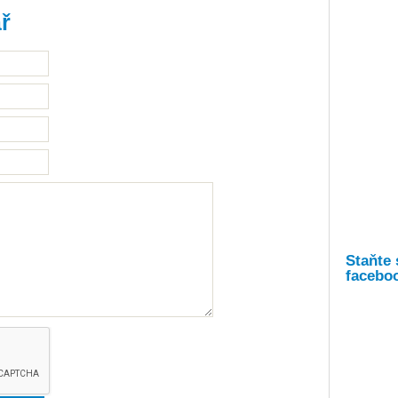
ř
Staňte 
facebo