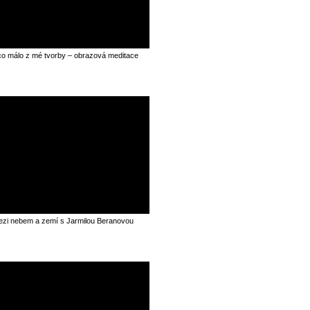
o málo z mé tvorby – obrazová meditace
zi nebem a zemí s Jarmilou Beranovou