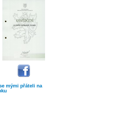
se mými přáteli na
oku