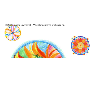
© 2026 pastelovysvet | Všechna práva vyhrazena.