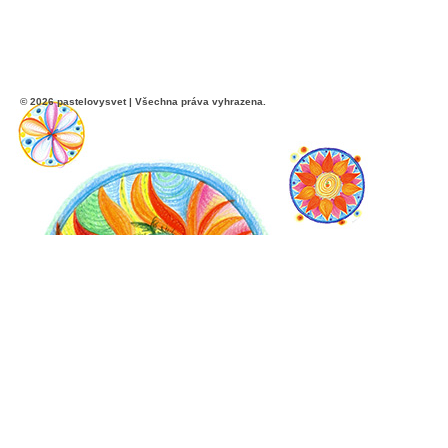
© 2026 pastelovysvet | Všechna práva vyhrazena.