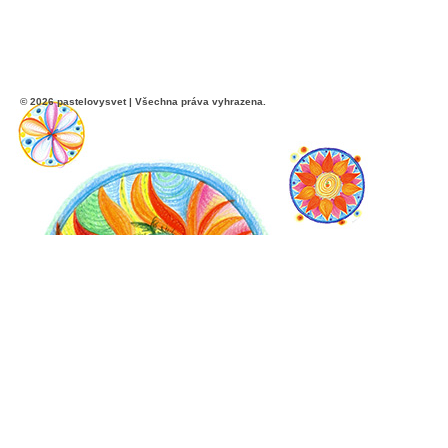
© 2026 pastelovysvet | Všechna práva vyhrazena.