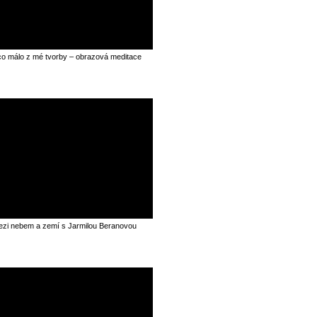
o málo z mé tvorby – obrazová meditace
zi nebem a zemí s Jarmilou Beranovou