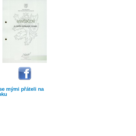
se mými přáteli na
oku