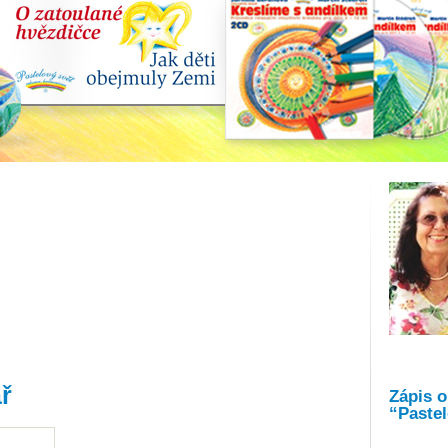
ř
Zápis 
“Pastel