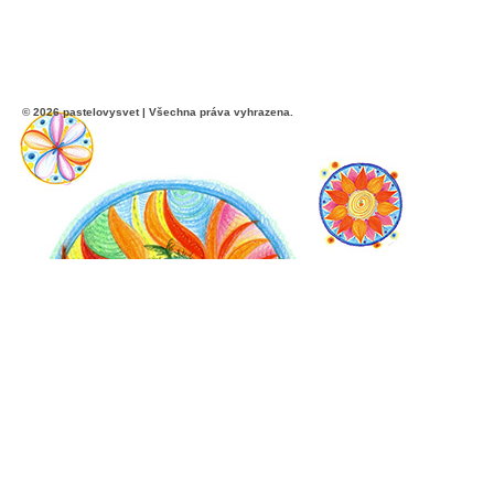
© 2026 pastelovysvet | Všechna práva vyhrazena.