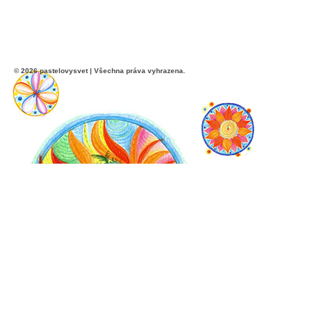
© 2026 pastelovysvet | Všechna práva vyhrazena.