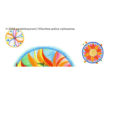
© 2026 pastelovysvet | Všechna práva vyhrazena.