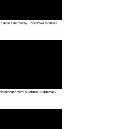
o málo z mé tvorby – obrazová meditace
zi nebem a zemí s Jarmilou Beranovou