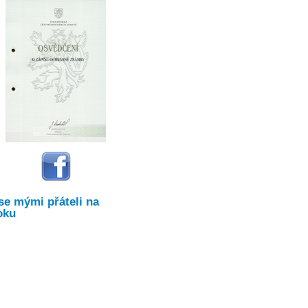
se mými přáteli na
oku