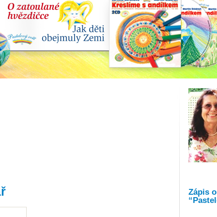
ř
Zápis 
“Pastel