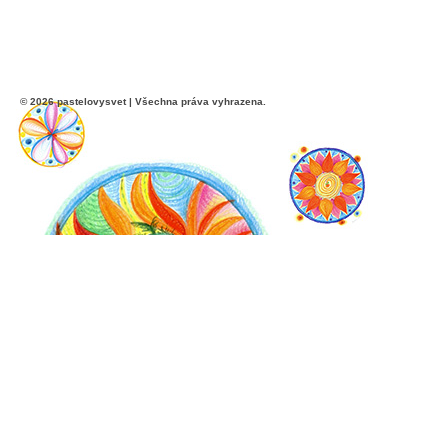
© 2026 pastelovysvet | Všechna práva vyhrazena.