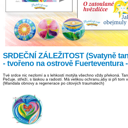
SRDEČNÍ ZÁLEŽITOST (Svatyně tančí
- tvořeno na ostrově Fuerteventur
Tvé srdce nic nezlomí a s lehkostí motýla všechno vždy překoná. Tanč
Pečuje, střeží, s láskou a radostí. Má velikou ochranu,aby si při tom v
(Mandala obnovy a regenerace po citových traumatech)