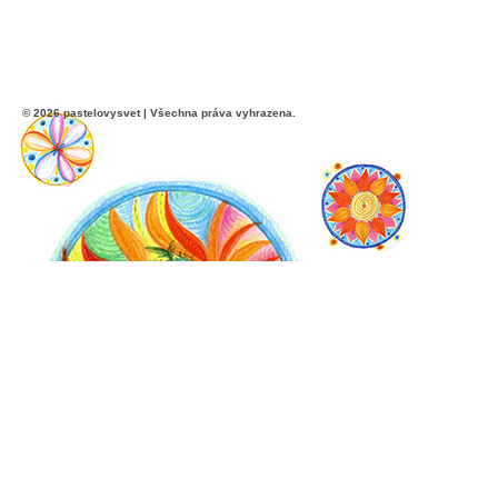
© 2026 pastelovysvet | Všechna práva vyhrazena.