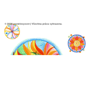
© 2026 pastelovysvet | Všechna práva vyhrazena.