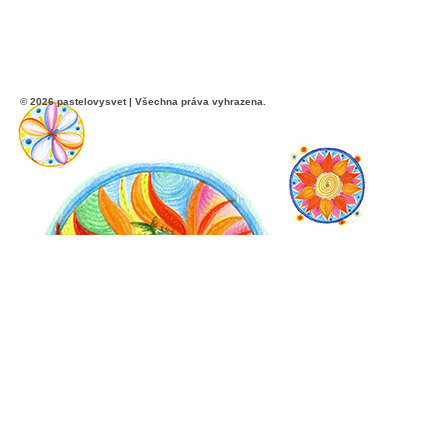
© 2026 pastelovysvet | Všechna práva vyhrazena.