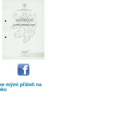
se mými přáteli na
oku