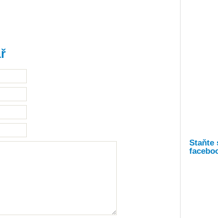
ř
Staňte 
facebo