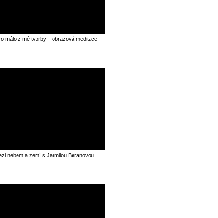
o málo z mé tvorby – obrazová meditace
zi nebem a zemí s Jarmilou Beranovou