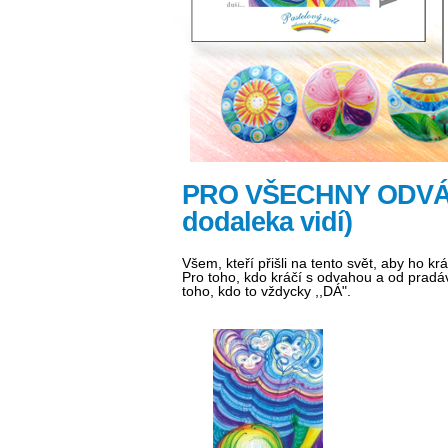
PRO VŠECHNY ODVÁŽN
dodaleka vidí)
Všem, kteří přišli na tento svět, aby ho k
Pro toho, kdo kráčí s odvahou a od pradáv
toho, kdo to vždycky ,,DÁ".