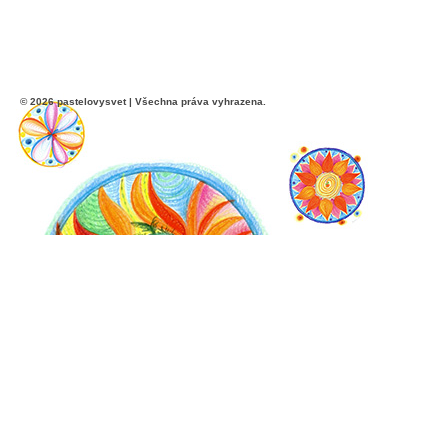
© 2026 pastelovysvet | Všechna práva vyhrazena.