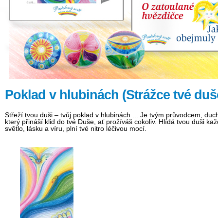
Poklad v hlubinách (Strážce tvé duš
Střeží tvou duši – tvůj poklad v hlubinách ... Je tvým průvodcem, d
který přináší klid do tvé Duše, ať prožíváš cokoliv. Hlídá tvou duši k
světlo, lásku a víru, plní tvé nitro léčivou mocí.