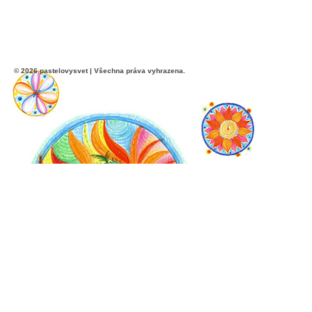
© 2026 pastelovysvet | Všechna práva vyhrazena.