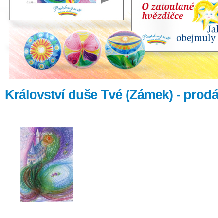
Království duše Tvé (Zámek) - prod