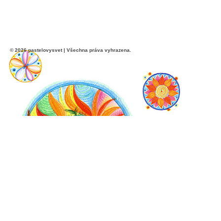
© 2026 pastelovysvet | Všechna práva vyhrazena.