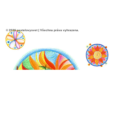
© 2026 pastelovysvet | Všechna práva vyhrazena.