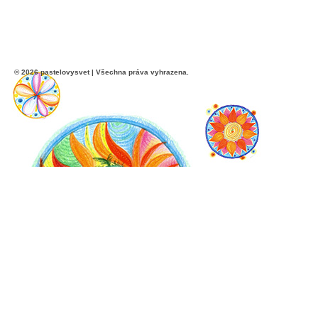
© 2026 pastelovysvet | Všechna práva vyhrazena.