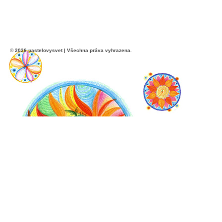
© 2026 pastelovysvet | Všechna práva vyhrazena.